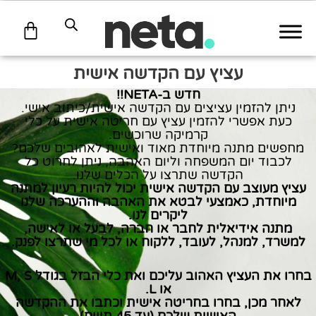
עגלת
קניות
עציץ עם הקדשה אישית
חדש ב-NETA!!
ניתן להזמין עציצים עם הקדשה אישית/כיתוב אישי.
כעת אפשרי להזמין עציץ עם חריטה אישית על כלי
קרמיקה שרוכשים.
מחפשים מתנה מיוחדת מאוד ואישית לאהובים שלכם?
לכבוד יום המשפחה וליום האהבה, ניתן לחרוט כל
הקדשה שתרצו על הכלים שלנו.
עציץ מעוצב עם הקדשה אישית יכול להיות רעיון למתנה
מיוחדת, כאמצעי לבטא את האהבה וההערכה שלנו
ליקרים לנו.
מתנה אידיאלית לחבר או חברה, לבעל או לאישה,
למשרד, למנהל, לעובד, ללקוח או לכל מי שתרצו לפנק.
בחרו את העציץ האהוב עליכם ואת כלי הבזל בגודל M, S
או L.
לאחר מכן, בחרו בחריטה אישית וכתבו את ההקדשה
האישית שלכם (עד 45 תווים)