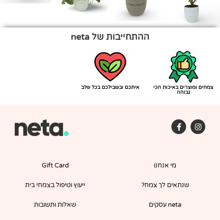
ההתחייבות של neta
צמחים ומוצרים באיכות הכי
איתכם ובשבילכם בכל שלב
גבוהה
F
I
a
n
c
s
e
t
b
a
o
g
מי אנחנו
Gift Card
o
r
k
a
-
m
שנתאים לך צמח?
ייעוץ וטיפול בצמחי בית
f
neta עסקים
שאלות ותשובות