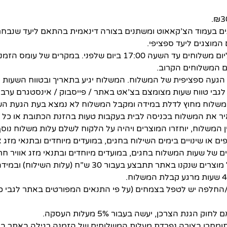
ים בעמוד הצ’קאאוט ומשתנים בצורה דינאמית בהתאם ליעד שנבחר.
המוצגים ליעד ספציפי.
ניתן לבצע הזמנות ליום משלוחים עד השעה 17:00 ביום שלפני. במקר
ם המשלוחים הקרוב.
הגעה ספציפית של המשלוח. המשלוח יגיע בתאריך ובטווח השעות
לגבי טווח שעות מצומצם בצ’אט באתר / פייסבוק / אינסטגרם ערב ל
שלוח מחוץ לדלת במידה ומקבל המשלוח לא נמצא בעת הגעת השלי
איר את המשלוח בכניסה לבית בעקבות טעות בהזנת הכתובת או כל 
 המשלוח, יוחזרו המוצרים ויהיה על הלקוח לשלם עלות משלוח נוס
ספים או שינויים בימים השילוח בחגים, במועדים מיוחדים ובתנאי מזג או
ובים של שעות המשלוח בחגים, במועדים מיוחדים ובתנאי מזג אוויר חרי
החזרה/החלפה של מוצרים שנקנו באתר תתבצע בעבור 30 ש”
חלפה יש לטפל בצמחים (על פי התנאים המפורטים באתר לגבי כל
 הגנת הצרכן, יעשה בעבור 5% מעלות העסקה.
תומחרו בצורה נפרדת מעלות המשלוחים של הזמנה רגילה באתר ב