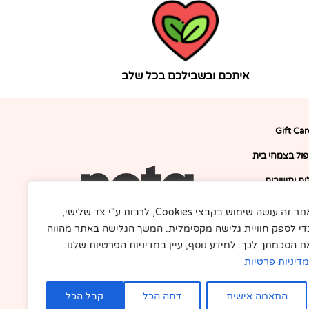
איתכם ובשבילכם בכל שלב
Gift Ca
יפול בצמחי בית
ת ותשובות
דרושים
אתר זה עושה שימוש בקבצי Cookies, לרבות ע"י צד שלישי,
די לספק חוויית גלישה מקסימלית. המשך הגלישה באתר מהווה
F
I
תקנון
a
n
ת הסכמתך לכך. למידע נוסף, עיין במדיניות הפרטיות שלנו.
c
s
ור קשר
e
t
מדיניות פרטיות
b
a
בלוג
o
g
o
r
התאמה אישית
דחה הכל
קבל הכל
k
a