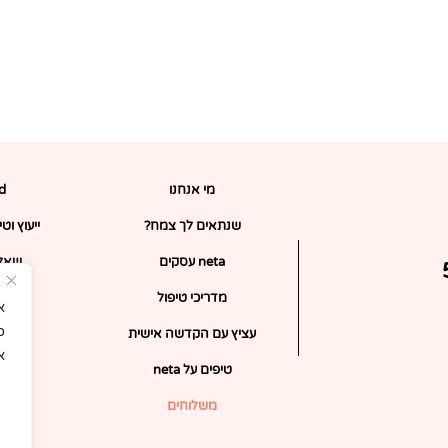
מי אנחנו
rd
שנתאים לך צמח?
ייעוץ וט
neta עסקים
שאלו
ופון 5%
מדריכי טיפול
כ
עציץ עם הקדשה אישית
א
טיפים על neta
צ
משלוחים