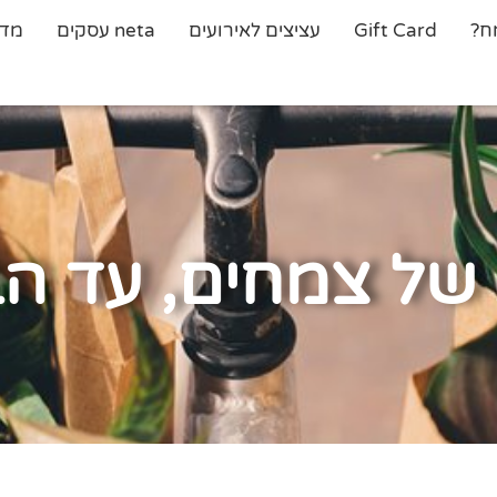
ח?
Gift Card
עציצים לאירועים
neta עסקים
מדר
של צמחים, עד ה