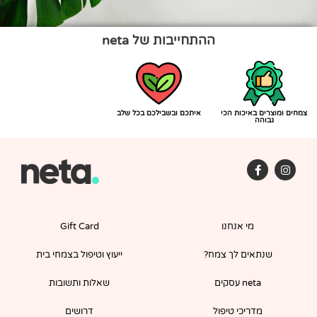
ההתחייבות של neta
צמחים ומוצרים באיכות הכי
איתכם ובשבילכם בכל שלב
גבוהה
F
I
a
n
c
s
e
t
b
a
o
g
מי אנחנו
Gift Card
o
r
k
a
-
m
שנתאים לך צמח?
ייעוץ וטיפול בצמחי בית
f
neta עסקים
שאלות ותשובות
מדריכי טיפול
דרושים