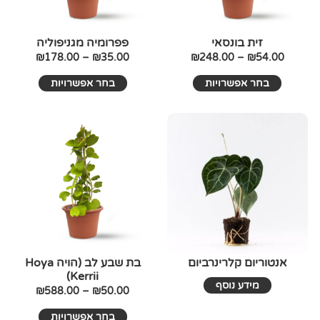
את
את
האפשרויות
האפשרויו
בעמוד
בעמוד
זית בונסאי
פפרומיה מגניפוליה
המוצר
המוצר
₪
178.00
–
₪
35.00
₪
248.00
–
₪
54.00
בחר אפשרויות
בחר אפשרויות
טווח
למוצר
זה
מחירים:
יש
עד
מספר
סוגים.
ניתן
לבחור
את
האפשרויו
בעמוד
אנטוריום קלרינרביום
בת שבע לב (הויה Hoya
Kerrii)
המוצר
מידע נוסף
₪
588.00
–
₪
50.00
בחר אפשרויות