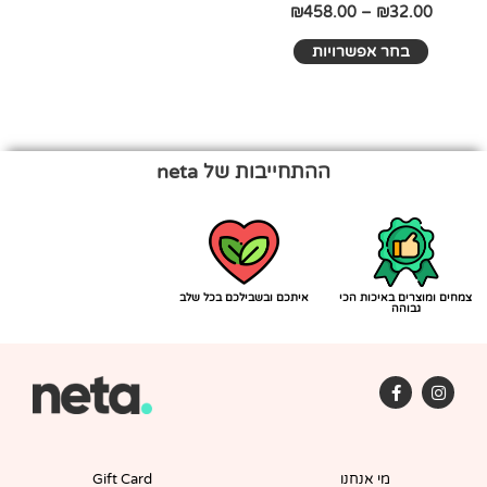
המוצר
₪
458.00
–
₪
32.00
בחר אפשרויות
ההתחייבות של neta
צמחים ומוצרים באיכות הכי
איתכם ובשבילכם בכל שלב
גבוהה
F
I
a
n
c
s
e
t
b
a
o
g
מי אנחנו
Gift Card
o
r