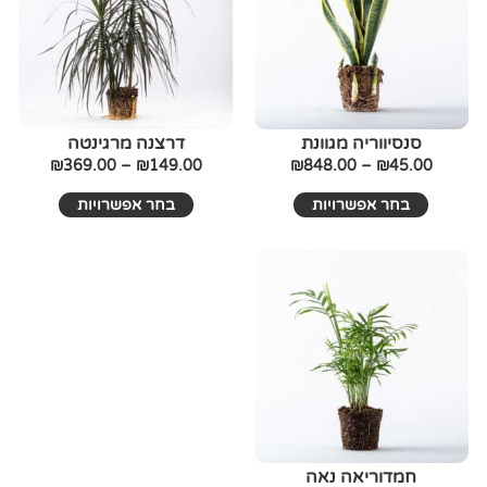
סוגים.
סוגים.
ניתן
ניתן
לבחור
לבחור
את
את
האפשרויות
האפשרויו
בעמוד
בעמוד
סנסיווריה מגוונת
דרצנה מרגינטה
המוצר
המוצר
₪
369.00
–
₪
149.00
₪
848.00
–
₪
45.00
בחר אפשרויות
בחר אפשרויות
טווח
למוצר
זה
מחירים:
יש
עד
מספר
סוגים.
ניתן
לבחור
את
האפשרויות
בעמוד
חמדוריאה נאה