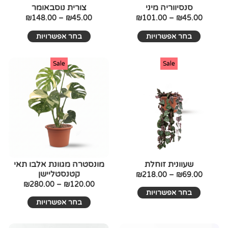
בעמוד
בעמוד
סנסיווריה מיני
צורית נוסבאומר
המוצר
המוצר
₪
148.00
–
₪
45.00
₪
101.00
–
₪
45.00
בחר אפשרויות
בחר אפשרויות
טווח
למוצר
טווח
למוצר
Sale
Sale
זה
מחירים:
זה
מחירים:
יש
יש
עד
מספר
עד
מספר
סוגים.
סוגים.
ניתן
ניתן
לבחור
לבחור
את
את
האפשרויות
האפשרויו
בעמוד
בעמוד
שעוונית זוחלת
מונסטרה מגוונת אלבו תאי
קטנסטליישן
המוצר
המוצר
₪
218.00
–
₪
69.00
₪
280.00
–
₪
120.00
בחר אפשרויות
בחר אפשרויות