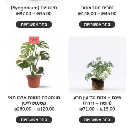
האפשרויות
האפשרויו
בעמוד
בעמוד
צורית נוסבאומר
סינגוניום (Syngonium)
המוצר
המוצר
₪
87.00
–
₪
35.00
₪
148.00
–
₪
45.00
בחר אפשרויות
בחר אפשרויות
טווח
למוצר
טווח
למוצר
Sale
זה
מחירים:
זה
מחירים:
יש
יש
עד
מספר
עד
מספר
סוגים.
סוגים.
ניתן
ניתן
לבחור
לבחור
את
את
האפשרויות
האפשרויו
בעמוד
בעמוד
פיגם – צמח נגד עין הרע
מונסטרה מגוונת אלבו תאי
(רוטה – רודה)
קטנסטליישן
המוצר
המוצר
₪
280.00
–
₪
120.00
₪
71.00
–
₪
15.00
בחר אפשרויות
בחר אפשרויות