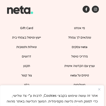
F
I
a
n
c
s
e
t
b
a
o
g
מי אנחנו
Gift Card
o
r
k
a
-
m
שנתאים לך צמח?
ייעוץ וטיפול בצמחי בית
f
neta עסקים
שאלות ותשובות
מדריכי טיפול
דרושים
עציץ עם הקדשה אישית
תקנון
טיפים על neta
צור קשר
משלוחים
בלוג
הירשמו לניוזלטר שלנו וקבלו קופון 5% לרכישה
אתר זה עושה שימוש בקבצי Cookies, לרבות ע"י צד שלישי,
מיידית באתר!
כדי לספק חוויית גלישה מקסימלית. המשך הגלישה באתר מהווה