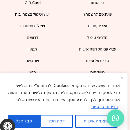
מי אנחנו
Gift Card
o
r
k
a
-
m
שנתאים לך צמח?
ייעוץ וטיפול בצמחי בית
f
neta עסקים
שאלות ותשובות
מדריכי טיפול
דרושים
עציץ עם הקדשה אישית
תקנון
טיפים על neta
צור קשר
משלוחים
בלוג
הירשמו לניוזלטר שלנו וקבלו קופון 5% לרכישה
אתר זה עושה שימוש בקבצי Cookies, לרבות ע"י צד שלישי,
מיידית באתר!
כדי לספק חוויית גלישה מקסימלית. המשך הגלישה באתר מהווה
את הסכמתך לכך. למידע נוסף, עיין במדיניות הפרטיות שלנו.
מדיניות פרטיות
התאמה אישית
דחה הכל
קבל הכל
© All rights reserved to neta. 2022