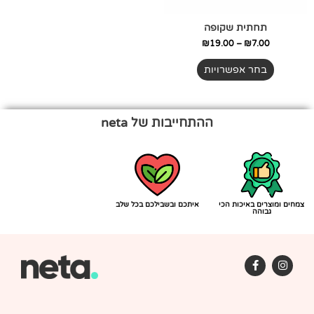
האפשרויות
בעמוד
תחתית שקופה
המוצר
₪
19.00
–
₪
7.00
בחר אפשרויות
ההתחייבות של neta
צמחים ומוצרים באיכות הכי
איתכם ובשבילכם בכל שלב
גבוהה
F
I
a
n
c
s
e
t
b
a
o
g