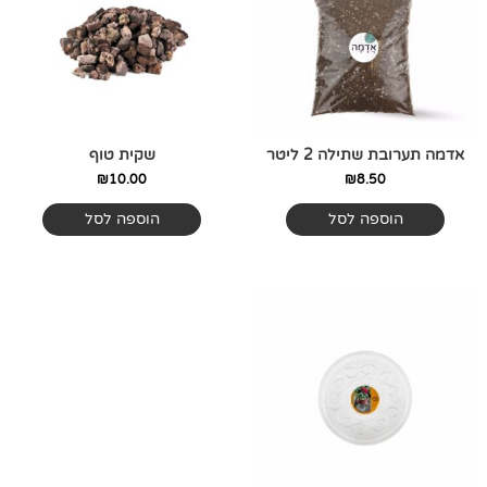
אדמה תערובת שתילה 2 ליטר
שקית טוף
₪
10.00
₪
8.50
הוספה לסל
הוספה לסל
טווח
למוצר
מחירים:
זה
יש
עד
מספר
סוגים.
ניתן
לבחור
את