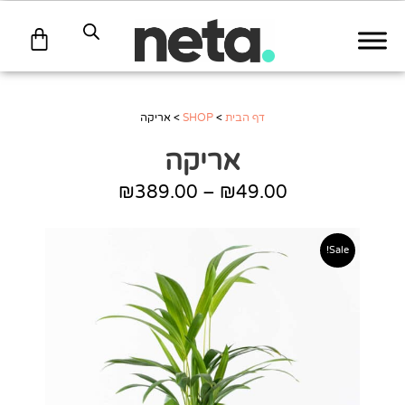
עגלת
קניות
דף הבית
>
SHOP
>
אריקה
אריקה
₪
389.00
–
₪
49.00
טווח
מחירים:
Sale!
עד