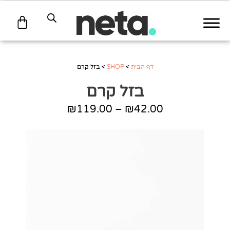
עגלת
קניות
דף הבית
>
SHOP
>
בזל קרם
בזל קרם
₪
119.00
–
₪
42.00
טווח
מחירים:
עד