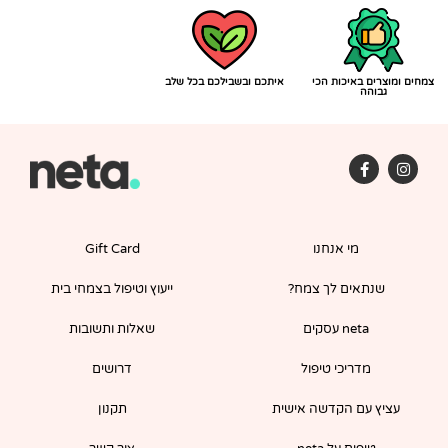
צמחים ומוצרים באיכות הכי
איתכם ובשבילכם בכל שלב
גבוהה
F
I
a
n
c
s
e
t
b
a
o
g
מי אנחנו
Gift Card
o
r
k
a
-
m
שנתאים לך צמח?
ייעוץ וטיפול בצמחי בית
f
neta עסקים
שאלות ותשובות
מדריכי טיפול
דרושים
עציץ עם הקדשה אישית
תקנון