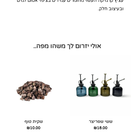
עציץ קרמיקה העשוי מחומרים עמידים בציפוי אטום למים
ובעיצוב חלק.
אולי יזרום לך משהו מפה..
למוצר
זה
יש
מספר
סוגים.
ניתן
לבחור
את
האפשרויות
בעמוד
ששי שפריצר
שקית טוף
המוצר
₪
10.00
₪
18.00