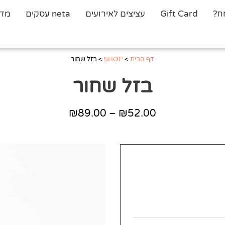
ח?
Gift Card
עציצים לאירועים
neta עסקים
מדר
דף הבית
>
SHOP
>
בזל שחור
בזל שחור
₪
89.00
–
₪
52.00
טווח
מחירים:
עד