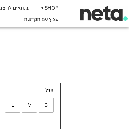
SHOP
שנתאים לך צמ
עציץ עם הקדשה
כמות
גודל
של
בזל
L
M
S
שחור