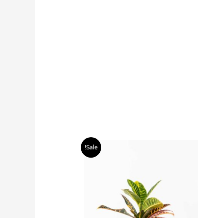
טווח
למוצר
Sale!
מחירים:
זה
יש
עד
מספר
סוגים.
ניתן
לבחור