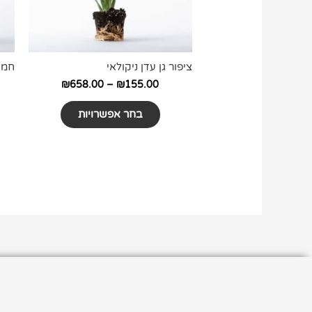
את
האפשרויות
בעמוד
המוצר
ציפור גן עדן ניקולאי
חמד
₪
658.00
–
₪
155.00
בחר אפשרויות