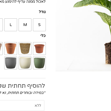
לאכול ממנה עדיף להימנע מא
גודל
L
M
S
כלי
להוסיף תחתית שק
*במידה ובוחרים תחתית, נא 