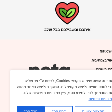
איתכם ובשבילכם בכל שלב
Gift Ca
יפול בצמחי בית
ת ותשובות
דרושים
אתר זה עושה שימוש בקבצי Cookies, לרבות ע"י צד שלישי,
די לספק חוויית גלישה מקסימלית. המשך הגלישה באתר מהווה
F
I
תקנון
a
n
ת הסכמתך לכך. למידע נוסף, עיין במדיניות הפרטיות שלנו.
c
s
ור קשר
e
t
מדיניות פרטיות
b
a
בלוג
o
g
o
r
התאמה אישית
דחה הכל
קבל הכל