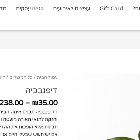
ח?
Gift Card
עציצים לאירועים
neta עסקים
מדר
כמות
עמוד הבית
/
כל המוצרים
/ דיפ
של
דיפנבכיה
דיפנבכיה
238.00
–
₪
35.00
הדיפנבכיה תכניס איתה הביתה
וחזקה לתנאי תאורה מועטה 
תכונות אלא הופכות את ההדי
אם יש חשש שבעלי חיים או י