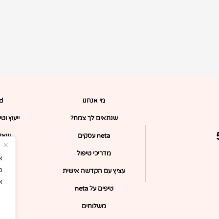
מי אנחנו
rd
שנתאים לך צמח?
ייעוץ וט
ופון 5%
neta עסקים
שאלו
מדריכי טיפול
כ
עציץ עם הקדשה אישית
א
טיפים על neta
צ
משלוחים