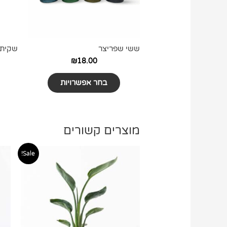
לבחור
את
האפשרויות
בעמוד
ששי שפריצר
שקית 
המוצר
₪
18.00
בחר אפשרויות
מוצרים קשורים
טווח
למוצר
Sale!
מחירים:
זה
יש
עד
מספר
סוגים.
ניתן
לבחור