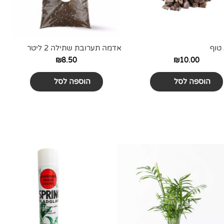
טוף
אדמה תערובת שתילה 2 ליטר
₪
8.50
₪
10.00
הוספה לסל
הוספה לסל
טווח
למוצר
מחירים:
זה
יש
עד
מספר
סוגים.
ניתן
לבחור