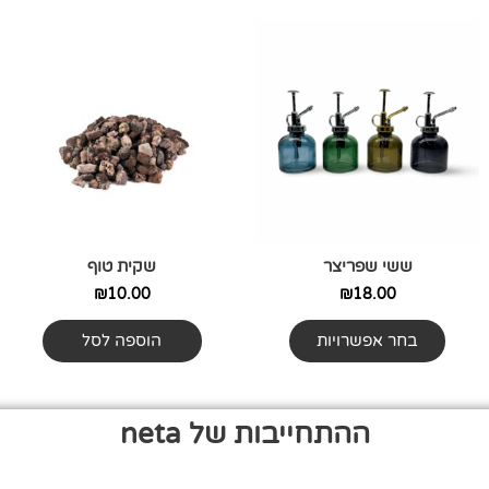
למוצר
זה
יש
מספר
סוגים.
ניתן
לבחור
את
האפשרויות
ששי שפריצר
שקית טוף
בעמוד
המוצר
₪
10.00
₪
18.00
בחר אפשרויות
הוספה לסל
ההתחייבות של neta