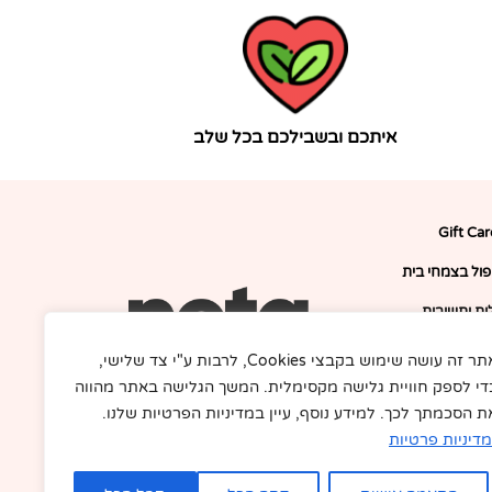
איתכם ובשבילכם בכל שלב
Gift Ca
יפול בצמחי בית
ת ותשובות
דרושים
אתר זה עושה שימוש בקבצי Cookies, לרבות ע"י צד שלישי,
די לספק חוויית גלישה מקסימלית. המשך הגלישה באתר מהווה
F
I
תקנון
a
n
ת הסכמתך לכך. למידע נוסף, עיין במדיניות הפרטיות שלנו.
c
s
ור קשר
e
t
מדיניות פרטיות
b
a
בלוג
o
g
o
r