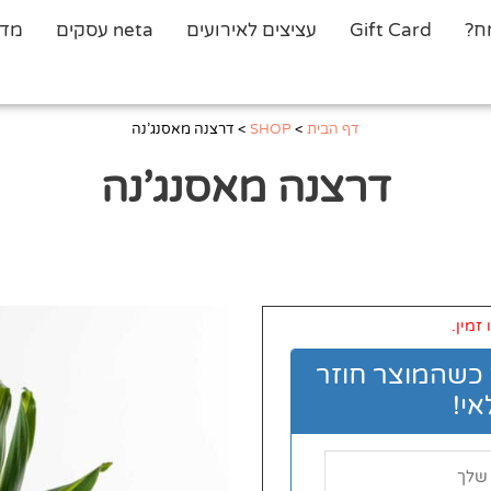
ח?
Gift Card
עציצים לאירועים
neta עסקים
מדר
דף הבית
>
SHOP
>
דרצנה מאסנג’נה
דרצנה מאסנג’נה
זמין.
 כשהמוצר חוזר
י!