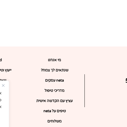
מי אנחנו
rd
שנתאים לך צמח?
ייעוץ וט
ופון 5%
neta עסקים
שאלו
מדריכי טיפול
כ
עציץ עם הקדשה אישית
א
טיפים על neta
צ
משלוחים