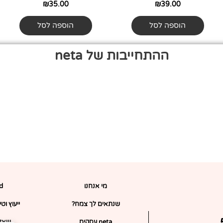
₪
35.00
₪
39.00
הוספה לסל
הוספה לסל
ההתחייבות של neta
מי אנחנו
rd
שנתאים לך צמח?
ייעוץ וט
ופון 5%
neta עסקים
שאלו