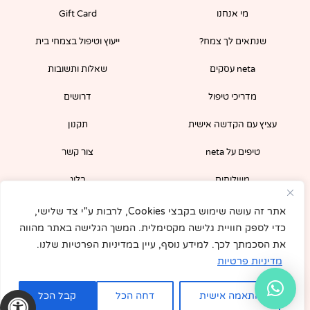
o
g
מי אנחנו
Gift Card
o
r
k
a
-
m
שנתאים לך צמח?
ייעוץ וטיפול בצמחי בית
f
neta עסקים
שאלות ותשובות
מדריכי טיפול
דרושים
עציץ עם הקדשה אישית
תקנון
טיפים על neta
צור קשר
משלוחים
בלוג
הירשמו לניוזלטר שלנו וקבלו קופון 5% לרכישה
אתר זה עושה שימוש בקבצי Cookies, לרבות ע"י צד שלישי,
מיידית באתר!
כדי לספק חוויית גלישה מקסימלית. המשך הגלישה באתר מהווה
את הסכמתך לכך. למידע נוסף, עיין במדיניות הפרטיות שלנו.
מדיניות פרטיות
התאמה אישית
דחה הכל
קבל הכל