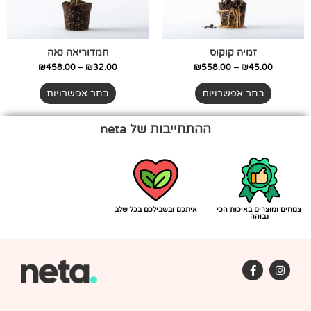
את
את
האפשרויות
האפשרויות
בעמוד
בעמוד
זמיה קוקוס
חמדוריאה נאה
המוצר
המוצר
₪
458.00
–
₪
32.00
₪
558.00
–
₪
45.00
בחר אפשרויות
בחר אפשרויות
ההתחייבות של neta
צמחים ומוצרים באיכות הכי
איתכם ובשבילכם בכל שלב
גבוהה
F
I
a
n
c
s
e
t
b
a