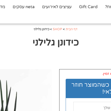
ח?
Gift Card
עציצים לאירועים
neta עסקים
מדר
דף הבית
>
SHOP
>
כידונן גלילני
כידונן גלילני
זמין.
 כשהמוצר חוזר
י!