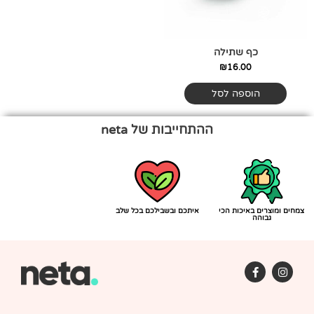
כף שתילה
₪
16.00
הוספה לסל
ההתחייבות של neta
צמחים ומוצרים באיכות הכי
איתכם ובשבילכם בכל שלב
גבוהה
F
I
a
n
c
s
e
t
b
a