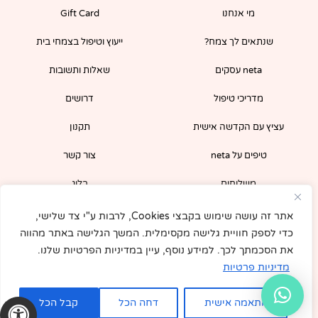
o
g
מי אנחנו
Gift Card
o
r
k
a
-
m
שנתאים לך צמח?
ייעוץ וטיפול בצמחי בית
f
neta עסקים
שאלות ותשובות
מדריכי טיפול
דרושים
עציץ עם הקדשה אישית
תקנון
טיפים על neta
צור קשר
משלוחים
בלוג
הירשמו לניוזלטר שלנו וקבלו קופון 5% לרכישה
אתר זה עושה שימוש בקבצי Cookies, לרבות ע"י צד שלישי,
מיידית באתר!
כדי לספק חוויית גלישה מקסימלית. המשך הגלישה באתר מהווה
את הסכמתך לכך. למידע נוסף, עיין במדיניות הפרטיות שלנו.
מדיניות פרטיות
התאמה אישית
דחה הכל
קבל הכל