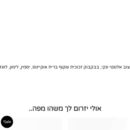
ב אלגנטי ונקי, בבקבוק זכוכית שקוף בריח אוקיינוס, יסמין, לימון, לוונד
אולי יזרום לך משהו מפה..
טווח
טווח
למוצר
למוצר
Sale!
מחירים:
מחירים:
זה
זה