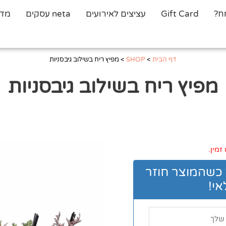
ח?
Gift Card
עציצים לאירועים
neta עסקים
מדר
דף הבית
>
SHOP
>
מפיץ ריח בשילוב גיבסניות
מפיץ ריח בשילוב גיבסניות
זמין.
 כשהמוצר חוזר
י!