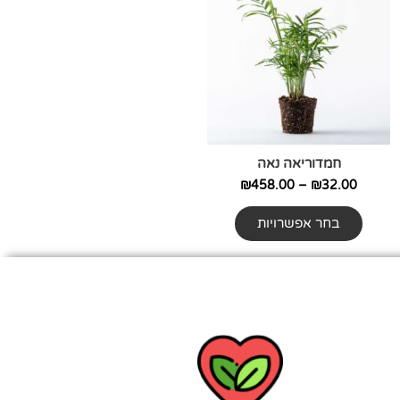
יש
עד
מספר
סוגים.
ניתן
לבחור
את
האפשרויות
חמדוריאה נאה
בעמוד
המוצר
₪
458.00
–
₪
32.00
בחר אפשרויות