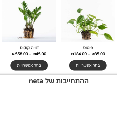
יש
עד
יש
עד
מספר
מספר
סוגים.
סוגים.
ניתן
ניתן
לבחור
לבחור
את
את
האפשרויות
האפשרויות
פוטוס
זמיה קוקוס
בעמוד
בעמוד
המוצר
המוצר
₪
558.00
–
₪
45.00
₪
184.00
–
₪
35.00
בחר אפשרויות
בחר אפשרויות
ההתחייבות של neta