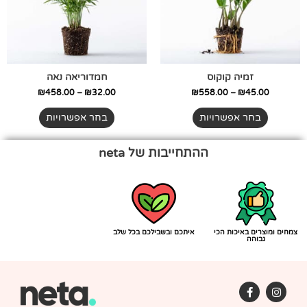
ניתן
ניתן
לבחור
לבחור
את
את
האפשרויות
האפשרויות
בעמוד
בעמוד
זמיה קוקוס
חמדוריאה נאה
המוצר
המוצר
₪
458.00
–
₪
32.00
₪
558.00
–
₪
45.00
בחר אפשרויות
בחר אפשרויות
ההתחייבות של neta
צמחים ומוצרים באיכות הכי
איתכם ובשבילכם בכל שלב
גבוהה
F
I
a
n
c
s