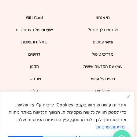
e
t
b
a
o
g
מי אנחנו
Gift Card
o
r
k
a
-
m
שנתאים לך צמח?
ייעוץ וטיפול בצמחי בית
f
neta עסקים
שאלות ותשובות
מדריכי טיפול
דרושים
עציץ עם הקדשה אישית
תקנון
טיפים על neta
צור קשר
משלוחים
בלוג
הירשמו לניוזלטר שלנו וקבלו קופון 5% לרכישה
אתר זה עושה שימוש בקבצי Cookies, לרבות ע"י צד שלישי,
מיידית באתר!
כדי לספק חוויית גלישה מקסימלית. המשך הגלישה באתר מהווה
את הסכמתך לכך. למידע נוסף, עיין במדיניות הפרטיות שלנו.
מדיניות פרטיות