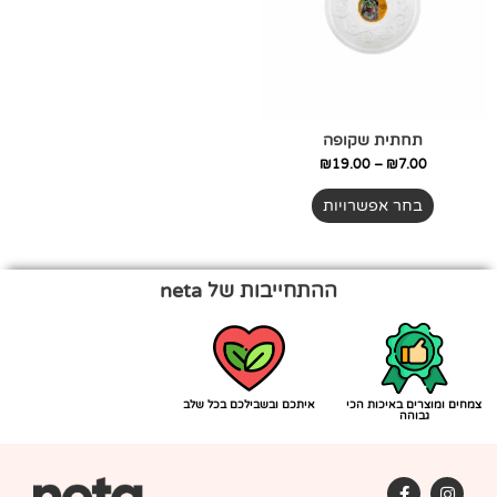
סוגים.
ניתן
לבחור
את
האפשרויות
בעמוד
תחתית שקופה
המוצר
₪
19.00
–
₪
7.00
בחר אפשרויות
ההתחייבות של neta
צמחים ומוצרים באיכות הכי
איתכם ובשבילכם בכל שלב
גבוהה
F
I