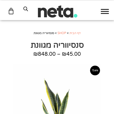
עגלת
קניות
דף הבית
>
SHOP
>
סנסיווריה מגוונת
סנסיווריה מגוונת
₪
848.00
–
₪
45.00
טווח
מחירים:
Sale!
עד