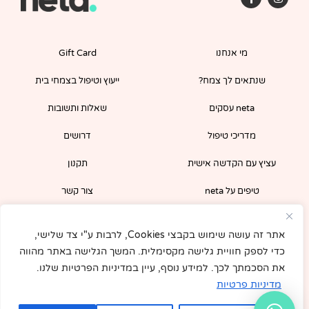
a
n
c
s
e
t
b
a
o
g
מי אנחנו
Gift Card
o
r
k
a
-
m
שנתאים לך צמח?
ייעוץ וטיפול בצמחי בית
f
neta עסקים
שאלות ותשובות
מדריכי טיפול
דרושים
עציץ עם הקדשה אישית
תקנון
טיפים על neta
צור קשר
משלוחים
בלוג
אתר זה עושה שימוש בקבצי Cookies, לרבות ע"י צד שלישי,
הירשמו לניוזלטר שלנו וקבלו קופון 5% לרכישה
כדי לספק חוויית גלישה מקסימלית. המשך הגלישה באתר מהווה
מיידית באתר!
את הסכמתך לכך. למידע נוסף, עיין במדיניות הפרטיות שלנו.
מדיניות פרטיות