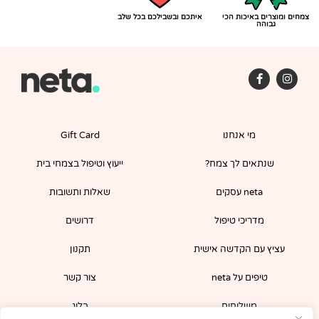
צמחים ומוצרים באיכות הכי
איתכם ובשבילכם בכל שלב
גבוהה
F
I
a
n
c
s
e
t
b
a
o
g
מי אנחנו
Gift Card
o
r
k
a
-
m
שנתאים לך צמח?
ייעוץ וטיפול בצמחי בית
f
neta עסקים
שאלות ותשובות
מדריכי טיפול
דרושים
עציץ עם הקדשה אישית
תקנון
טיפים על neta
צור קשר
משלוחים
בלוג