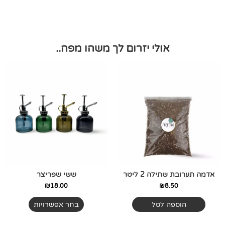
אולי יזרום לך משהו מפה..
למוצר
זה
יש
מספר
סוגים.
ניתן
לבחור
את
האפשרויות
בעמוד
אדמה תערובת שתילה 2 ליטר
ששי שפריצר
המוצר
₪
18.00
₪
8.50
הוספה לסל
בחר אפשרויות