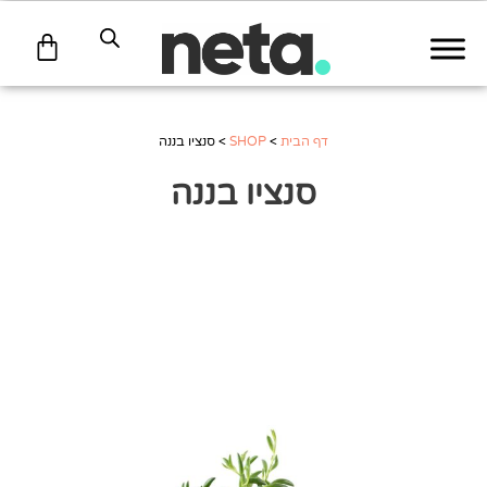
עגלת
קניות
דף הבית
>
SHOP
>
סנציו בננה
סנציו בננה