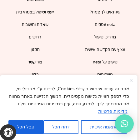
o
r
k
a
-
m
שנתאים לך צמח?
ייעוץ וטיפול בצמחי בית
f
neta עסקים
שאלות ותשובות
מדריכי טיפול
דרושים
עציץ עם הקדשה אישית
תקנון
טיפים על neta
צור קשר
משלוחים
בלוג
הירשמו לניוזלטר שלנו וקבלו קופון 5% לרכישה
אתר זה עושה שימוש בקבצי Cookies, לרבות ע"י צד שלישי,
מיידית באתר!
כדי לספק חוויית גלישה מקסימלית. המשך הגלישה באתר מהווה
את הסכמתך לכך. למידע נוסף, עיין במדיניות הפרטיות שלנו.
מדיניות פרטיות
התאמה אישית
דחה הכל
קבל הכל
© All rights reserved to neta. 2022