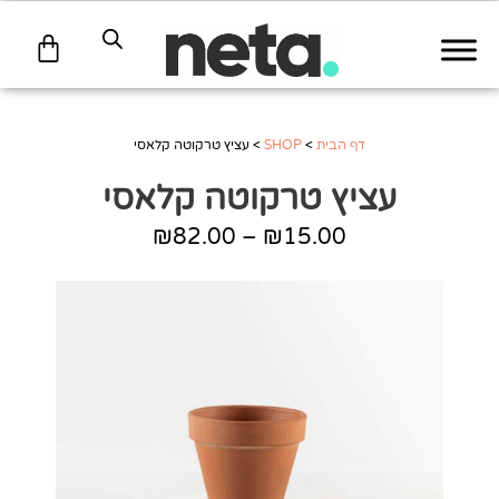
עגלת
קניות
דף הבית
>
SHOP
>
עציץ טרקוטה קלאסי
עציץ טרקוטה קלאסי
₪
82.00
–
₪
15.00
טווח
מחירים:
עד