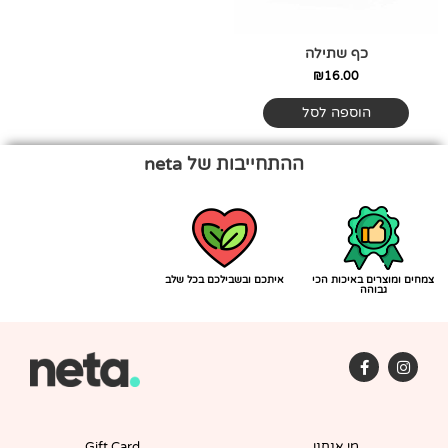
כף שתילה
₪
16.00
הוספה לסל
ההתחייבות של neta
צמחים ומוצרים באיכות הכי
איתכם ובשבילכם בכל שלב
גבוהה
F
I
a
n
c
s
e
t
b
a
o
g
מי אנחנו
Gift Card