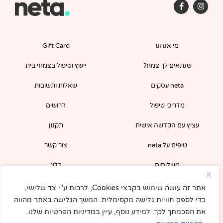
F
I
a
n
c
s
e
t
b
a
o
g
מי אנחנו
Gift Card
o
r
k
a
-
m
שנתאים לך צמח?
ייעוץ וטיפול בצמחי בית
f
neta עסקים
שאלות ותשובות
מדריכי טיפול
דרושים
עציץ עם הקדשה אישית
תקנון
טיפים על neta
צור קשר
משלוחים
בלוג
הירשמו לניוזלטר שלנו וקבלו קופון 5% לרכישה
אתר זה עושה שימוש בקבצי Cookies, לרבות ע"י צד שלישי,
מיידית באתר!
כדי לספק חוויית גלישה מקסימלית. המשך הגלישה באתר מהווה
את הסכמתך לכך. למידע נוסף, עיין במדיניות הפרטיות שלנו.