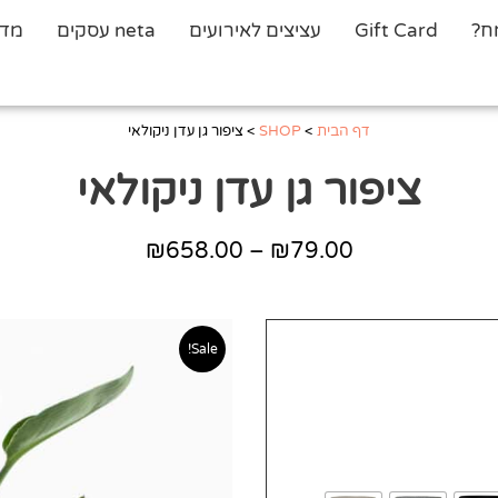
ח?
Gift Card
עציצים לאירועים
neta עסקים
מדר
דף הבית
>
SHOP
>
ציפור גן עדן ניקולאי
ציפור גן עדן ניקולאי
₪
658.00
–
₪
79.00
טווח
מחירים:
עד
Sale!