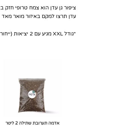
ציפור גן עדן הוא צמח טרופי חזק ב
עדן תרצו למקם באיזור מואר מאד ב
*גודל XXL מגיע עם 2 יציאות (ייחורים) של הצמח בתוך הכלי.
אדמה תערובת שתילה 2 ליטר