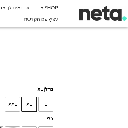
SHOP
שנתאים לך צמ
עציץ עם הקדשה
כמות
גודל
| XL
של
ציפור
XXL
XL
L
גן
עדן
כלי
ניקולאי