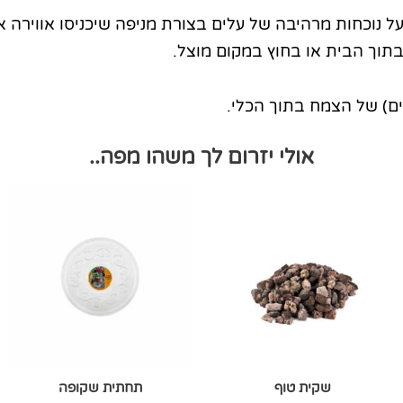
על נוכחות מרהיבה של עלים בצורת מניפה שיכניסו אווירה א
תוך הבית או בחוץ במקום מוצל.
אולי יזרום לך משהו מפה..
טווח
למוצר
מחירים:
זה
יש
עד
מספר
סוגים.
ניתן
לבחור
את
האפשרויות
שקית טוף
תחתית שקופה
בעמוד