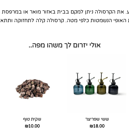
. את הקרסולה ניתן למקם בבית באזור מואר או במרפסת מ
 האופי הנשמטות כלפי מטה. קרסולה קלה לתחזוקה ותתאי
אולי יזרום לך משהו מפה..
למוצר
זה
יש
מספר
סוגים.
ניתן
לבחור
את
האפשרויות
ששי שפריצר
שקית טוף
בעמוד
המוצר
₪
10.00
₪
18.00