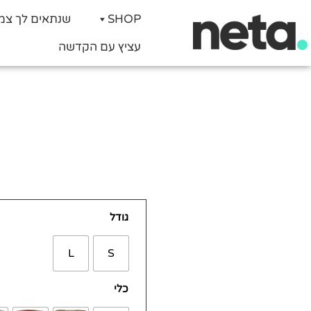
SHOP
שנתאים לך צמ
עציץ עם הקדשה
כמות
גודל
של
קרסולה
L
S
כלי