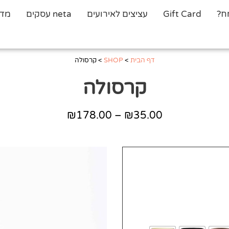
ח?
Gift Card
עציצים לאירועים
neta עסקים
מדר
דף הבית
>
SHOP
>
קרסולה
קרסולה
₪
178.00
–
₪
35.00
טווח
מחירים:
עד