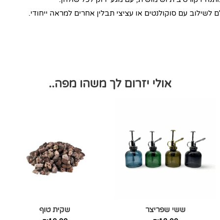
ם לשילוב עם סוקולנטים או עציצי תבלין אחרים למראה ייחודי.
אולי יזרום לך משהו מפה..
למוצר
זה
יש
מספר
סוגים.
ניתן
לבחור
את
האפשרויות
ששי שפריצר
שקית טוף
בעמוד