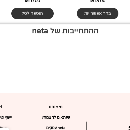
המוצר
₪
10.00
₪
18.00
בחר אפשרויות
הוספה לסל
ההתחייבות של neta
מי אנחנו
rd
שנתאים לך צמח?
ייעוץ וט
ופון 5%
neta עסקים
שאלו