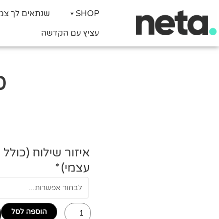
SHOP
שנתאים לך צמ
עציץ עם הקדשה
30 צמחי
כמות
איזור שילוח (כולל 
של
עצמי)
*
30
צמחי
תבלין
עם
הוספה לסל
יוטה