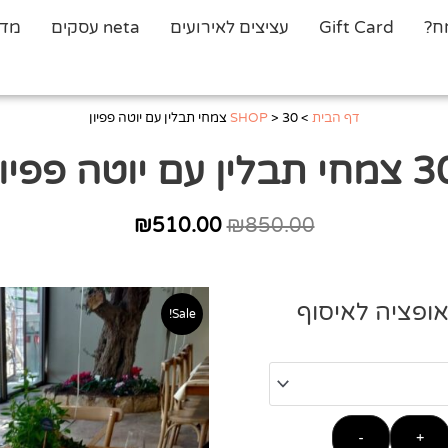
ח?
Gift Card
עציצים לאירועים
neta עסקים
מדר
דף הבית
>
30 צמחי תבלין עם יוטה פפיון
>
SHOP
 תבלין עם יוטה פפיון
₪
510.00
₪
850.00
המחיר
המחיר
המקורי
הנוכחי
היה:
הוא:
אופציה לאיסוף
₪510.00.
₪850.00.
Sale!
-
+