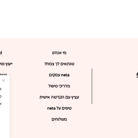
מי אנחנו
rd
שנתאים לך צמח?
ייעוץ וט
ופון 5%
neta עסקים
שאלו
מדריכי טיפול
כ
עציץ עם הקדשה אישית
א
טיפים על neta
צ
משלוחים