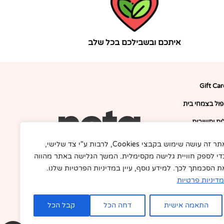
איתכם ובשבילכם בכל שלב
Gift Ca
יפול בצמחי בית
ת ותשובות
דרושים
אתר זה עושה שימוש בקבצי Cookies, לרבות ע"י צד שלישי,
די לספק חוויית גלישה מקסימלית. המשך הגלישה באתר מהווה
F
I
תקנון
a
n
ת הסכמתך לכך. למידע נוסף, עיין במדיניות הפרטיות שלנו.
c
s
ור קשר
e
t
מדיניות פרטיות
b
a
בלוג
o
g
o
r
התאמה אישית
דחה הכל
קבל הכל
k
a
-
m