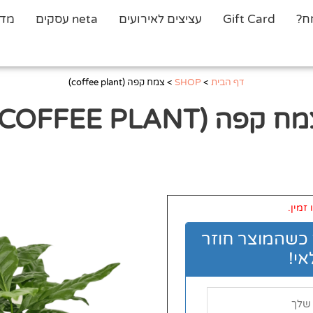
ח?
Gift Card
עציצים לאירועים
neta עסקים
מדר
דף הבית
>
SHOP
>
צמח קפה (coffee plant)
 קפה (COFFEE PLANT)
זמין.
 כשהמוצר חוזר
י!