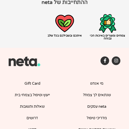
ההתחייבות של neta
צמחים ומוצרים באיכות הכי
איתכם ובשבילכם בכל שלב
גבוהה
F
I
a
n
c
s
e
t
b
a
o
g
מי אנחנו
Gift Card
o
r
k
a
-
m
שנתאים לך צמח?
ייעוץ וטיפול בצמחי בית
f
neta עסקים
שאלות ותשובות
מדריכי טיפול
דרושים