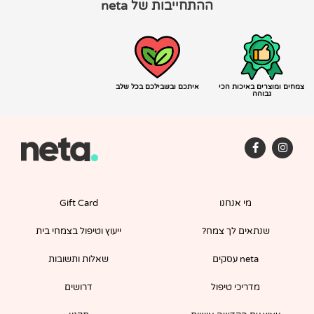
ההתחייבות של neta
צמחים ומוצרים באיכות הכי
איתכם ובשבילכם בכל שלב
גבוהה
F
I
a
n
c
s
e
t
b
a
o
g
מי אנחנו
Gift Card
o
r
k
a
-
m
שנתאים לך צמח?
ייעוץ וטיפול בצמחי בית
f
neta עסקים
שאלות ותשובות
מדריכי טיפול
דרושים