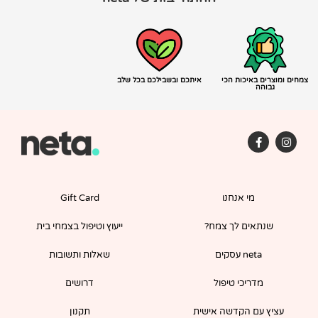
צמחים ומוצרים באיכות הכי
איתכם ובשבילכם בכל שלב
גבוהה
F
I
a
n
c
s
e
t
b
a
o
g
מי אנחנו
Gift Card
o
r
k
a
-
m
שנתאים לך צמח?
ייעוץ וטיפול בצמחי בית
f
neta עסקים
שאלות ותשובות
מדריכי טיפול
דרושים
עציץ עם הקדשה אישית
תקנון