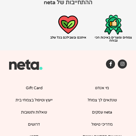
ההתחייבות של neta
צמחים ומוצרים באיכות הכי
איתכם ובשבילכם בכל שלב
גבוהה
F
I
a
n
c
s
e
t
b
a
o
g
מי אנחנו
Gift Card
o
r
k
a
-
m
שנתאים לך צמח?
ייעוץ וטיפול בצמחי בית
f
neta עסקים
שאלות ותשובות
מדריכי טיפול
דרושים