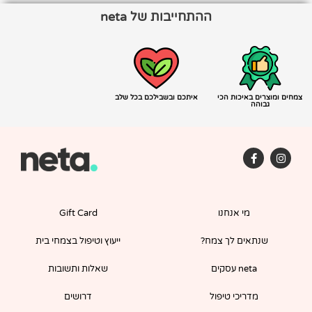
ההתחייבות של neta
צמחים ומוצרים באיכות הכי
איתכם ובשבילכם בכל שלב
גבוהה
F
I
a
n
c
s
e
t
b
a
o
g
מי אנחנו
Gift Card
o
r
k
a
-
m
שנתאים לך צמח?
ייעוץ וטיפול בצמחי בית
f
neta עסקים
שאלות ותשובות
מדריכי טיפול
דרושים