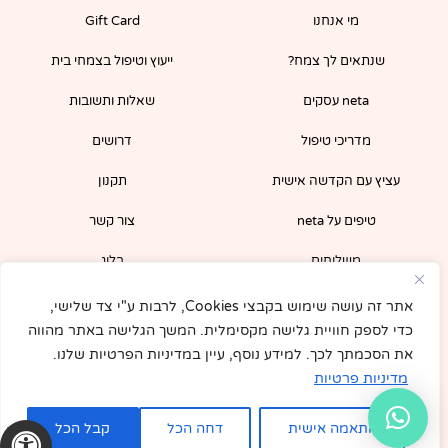
o
g
מי אנחנו
Gift Card
o
r
k
a
-
m
שנתאים לך צמח?
ייעוץ וטיפול בצמחי בית
f
neta עסקים
שאלות ותשובות
מדריכי טיפול
דרושים
עציץ עם הקדשה אישית
תקנון
טיפים על neta
צור קשר
משלוחים
בלוג
הירשמו לניוזלטר שלנו וקבלו קופון 5% לרכישה
אתר זה עושה שימוש בקבצי Cookies, לרבות ע"י צד שלישי,
מיידית באתר!
כדי לספק חוויית גלישה מקסימלית. המשך הגלישה באתר מהווה
את הסכמתך לכך. למידע נוסף, עיין במדיניות הפרטיות שלנו.
מדיניות פרטיות
התאמה אישית
דחה הכל
קבל הכל