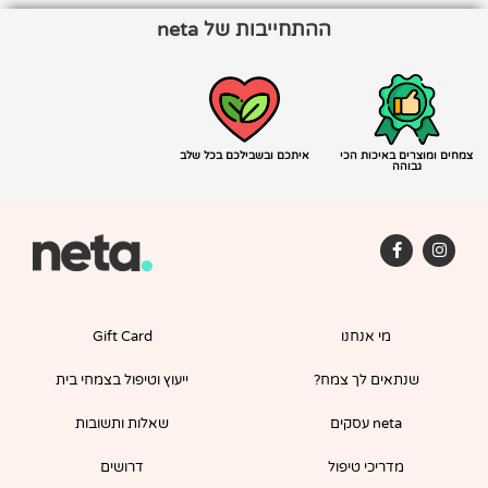
ההתחייבות של neta
צמחים ומוצרים באיכות הכי
איתכם ובשבילכם בכל שלב
גבוהה
F
I
a
n
c
s
e
t
b
a
o
g
מי אנחנו
Gift Card
o
r
k
a
-
m
שנתאים לך צמח?
ייעוץ וטיפול בצמחי בית
f
neta עסקים
שאלות ותשובות
מדריכי טיפול
דרושים