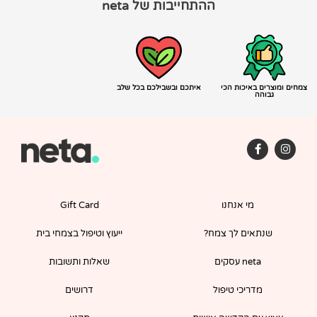
ההתחייבות של neta
צמחים ומוצרים באיכות הכי
איתכם ובשבילכם בכל שלב
גבוהה
F
I
a
n
c
s
e
t
b
a
o
g
מי אנחנו
Gift Card
o
r
k
a
-
m
שנתאים לך צמח?
ייעוץ וטיפול בצמחי בית
f
neta עסקים
שאלות ותשובות
מדריכי טיפול
דרושים