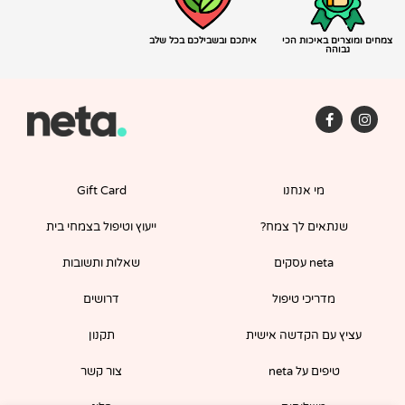
צמחים ומוצרים באיכות הכי
איתכם ובשבילכם בכל שלב
גבוהה
F
I
a
n
c
s
e
t
b
a
o
g
מי אנחנו
Gift Card
o
r
k
a
-
m
שנתאים לך צמח?
ייעוץ וטיפול בצמחי בית
f
neta עסקים
שאלות ותשובות
מדריכי טיפול
דרושים
עציץ עם הקדשה אישית
תקנון
טיפים על neta
צור קשר