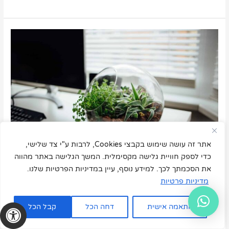
אילו
עציצים
למשרד
מתאימים
שאינם
דורשים
טיפול
רב?
אתר זה עושה שימוש בקבצי Cookies, לרבות ע"י צד שלישי,
כדי לספק חוויית גלישה מקסימלית. המשך הגלישה באתר מהווה
את הסכמתך לכך. למידע נוסף, עיין במדיניות הפרטיות שלנו.
מדיניות פרטיות
אילו עציצים למשרד מתאימים שאינם
דורשים טיפול רב?
התאמה אישית
דחה הכל
קבל הכל
בלוג