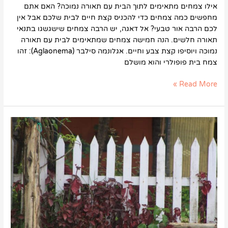
אילו צמחים מתאימים לתוך הבית עם תאורה נמוכה? האם אתם
מחפשים כמה צמחים כדי להכניס קצת חיים לבית שלכם אבל אין
לכם הרבה אור טבעי? אל דאגה, יש הרבה צמחים שישגשגו בתנאי
תאורה חלשים. הנה חמישה צמחים שמתאימים לבית עם תאורה
נמוכה ויוסיפו קצת צבע וחיים. אגלונמה סילבר (Aglaonema): זהו
צמח בית פופולרי והוא מושלם
Read More »
אילו
צמחים
מתאימים
לגדר
חיה?